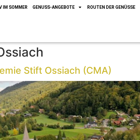
V IM SOMMER
GENUSS-ANGEBOTE
ROUTEN DER GENÜSSE
 Ossiach
emie Stift Ossiach (CMA)