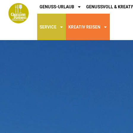
GENUSS-URLAUB
GENUSSVOLL & KREATI
SERVICE
KREATIV REISEN