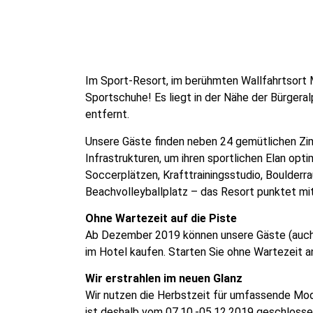
Im Sport-Resort, im berühmten Wallfahrtsort Ma
Sportschuhe! Es liegt in der Nähe der Bürgera
entfernt.
Unsere Gäste finden neben 24 gemütlichen Zi
Infrastrukturen, um ihren sportlichen Elan opt
Soccerplätzen, Krafttrainingsstudio, Boulderr
Beachvolleyballplatz – das Resort punktet mit
Ohne Wartezeit auf die Piste
Ab Dezember 2019 können unsere Gäste (auch 
im Hotel kaufen. Starten Sie ohne Wartezeit a
Wir erstrahlen im neuen Glanz
Wir nutzen die Herbstzeit für umfassende Mo
ist deshalb vom 07.10.-05.12.2019 geschlosse