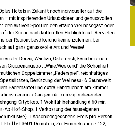
plus Hotels in Zukunft noch individueller auf die
n – mit inspirierenden Urlaubsideen und genussvollen
 den aktiven Sportler, den vitalen Wellnessgast oder
uf der Suche nach kulturellen Highlights ist. Bei vielen
che der Regionsbevölkerung kennenzulernen, bei
ch auf ganz genussvolle Art und Weise!
in an der Donau, Wachau, Österreich, kann bei einem
iven Gruppenangebot „Wine.Weekend“ die Schönheit
ütlichen Doppelzimmer „Federspiel“, reichhaltiges
pezialitäten, Benützung der Wellness- & Saunawelt
igem Bademantel und extra Handtüchern am Zimmer,
ationsmenü in 7 Gängen inkl. korrespondierenden
hrgang-Citybikes, 1 Wohlfühlbehandlung á 60 min.
gut-Ab-Hof-Shop, 1 Verkostung der hauseigenen
en inklusive), 1 Abschiedsgeschenk. Preis pro Person
t Pfeffel, 3601 Dürnstein, Zur Himmelsstiege 122,