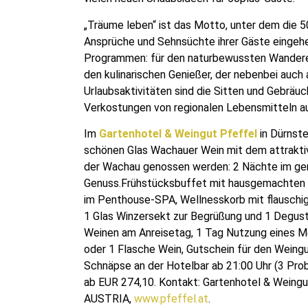
„Träume leben“ ist das Motto, unter dem die 50
Ansprüche und Sehnsüchte ihrer Gäste eingehe
Programmen: für den naturbewussten Wanderer,
den kulinarischen Genießer, der nebenbei auch a
Urlaubsaktivitäten sind die Sitten und Gebräu
Verkostungen von regionalen Lebensmitteln au
Im
Gartenhotel
& Weingut Pfeffel
in Dürnste
schönen Glas Wachauer Wein mit dem attrakt
der Wachau genossen werden: 2 Nächte im gem
Genuss.Frühstücksbuffet mit hausgemachten S
im Penthouse-SPA, Wellnesskorb mit flausch
1 Glas Winzersekt zur Begrüßung und 1 Degust
Weinen am Anreisetag, 1 Tag Nutzung eines Me
oder 1 Flasche Wein, Gutschein für den Wein
Schnäpse an der Hotelbar ab 21:00 Uhr (3 Prob
ab EUR 274,10. Kontakt: Gartenhotel & Weingu
AUSTRIA,
www.pfeffel.at
.