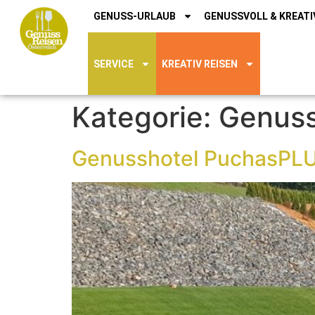
GENUSS-URLAUB
GENUSSVOLL & KREATI
SERVICE
KREATIV REISEN
Kategorie:
Genuss
Genusshotel PuchasPL