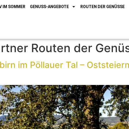
V IM SOMMER
GENUSS-ANGEBOTE
ROUTEN DER GENÜSSE
rtner Routen der Genü
birn im Pöllauer Tal – Oststeie